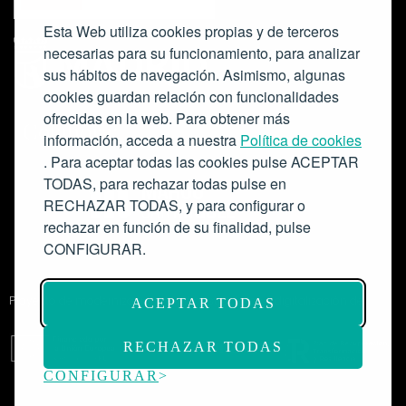
Esta Web utiliza cookies propias y de terceros
necesarias para su funcionamiento, para analizar
sus hábitos de navegación. Asimismo, algunas
cookies guardan relación con funcionalidades
ofrecidas en la web. Para obtener más
Colabora:
información, acceda a nuestra
Política de cookies
. Para aceptar todas las cookies pulse ACEPTAR
TODAS, para rechazar todas pulse en
RECHAZAR TODAS, y para configurar o
rechazar en función de su finalidad, pulse
CONFIGURAR.
Proyecto de modernización de infraestructuras y digitalización del
ACEPTAR TODAS
Salón de Actos del Ateneo de Madrid como espacio escénico-musical.
Subvención: 175.000€
RECHAZAR TODAS
CONFIGURAR