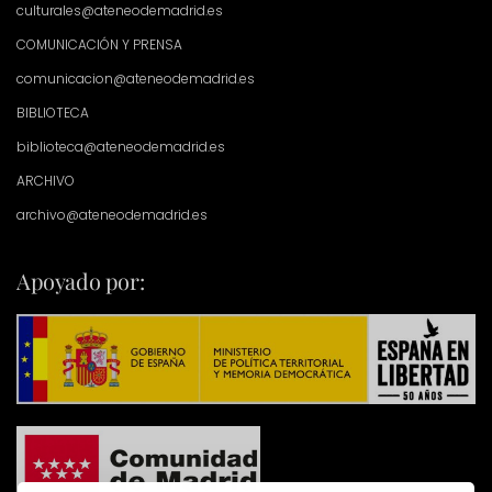
culturales@ateneodemadrid.es
COMUNICACIÓN Y PRENSA
comunicacion@ateneodemadrid.es
BIBLIOTECA
biblioteca@ateneodemadrid.es
ARCHIVO
archivo@ateneodemadrid.es
Apoyado por: