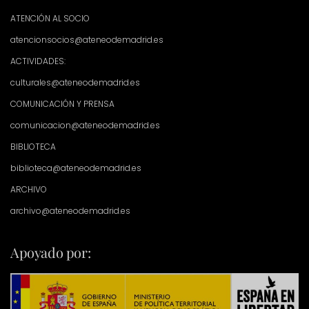
ATENCIÓN AL SOCIO
atencionsocios@ateneodemadrid.es
ACTIVIDADES:
culturales@ateneodemadrid.es
COMUNICACIÓN Y PRENSA
comunicacion@ateneodemadrid.es
BIBLIOTECA
biblioteca@ateneodemadrid.es
ARCHIVO
archivo@ateneodemadrid.es
Apoyado por: