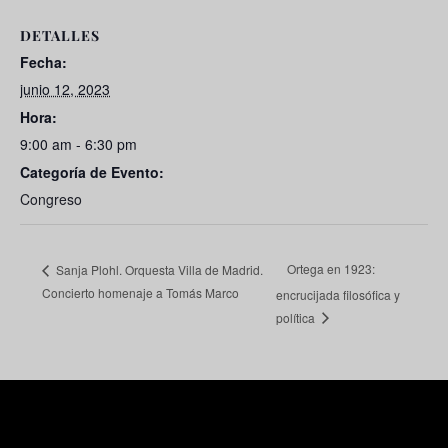
DETALLES
Fecha:
junio 12, 2023
Hora:
9:00 am - 6:30 pm
Categoría de Evento:
Congreso
Ortega en 1923:
Sanja Plohl. Orquesta Villa de Madrid.
Concierto homenaje a Tomás Marco
encrucijada filosófica y
política