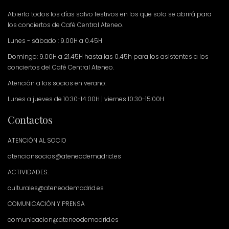
Abierto todos los días salvo festivos en los que solo se abrirá para
los conciertos de Café Central Ateneo.
Lunes - sábado : 9.00H a 0.45H
Domingo: 9.00H a 21.45H hasta las 0.45h para los asistentes a los
conciertos del Café Central Ateneo.
Atención a los socios en verano:
Lunes a jueves de 10:30-14:00H | viernes 10:30-15:00H
Contactos
ATENCIÓN AL SOCIO
atencionsocios@ateneodemadrid.es
ACTIVIDADES:
culturales@ateneodemadrid.es
COMUNICACIÓN Y PRENSA
comunicacion@ateneodemadrid.es