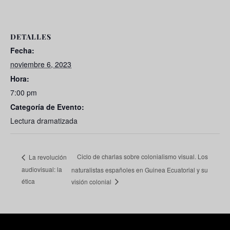
DETALLES
Fecha:
noviembre 6, 2023
Hora:
7:00 pm
Categoría de Evento:
Lectura dramatizada
Ciclo de charlas sobre colonialismo visual. Los
La revolución
audiovisual: la
naturalistas españoles en Guinea Ecuatorial y su
ética
visión colonial