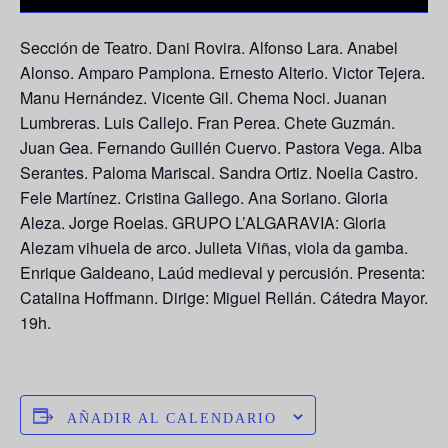
Sección de Teatro.
Dani Rovira. Alfonso Lara.
Anabel
Alonso.
Amparo Pamplona.
Ernesto Alterio.
Victor Tejera.
Manu Hernández.
Vicente Gil.
Chema Noci
.
Juanan
Lumbreras.
Luis Callejo.
Fran Perea.
Chete Guzmán.
Juan Gea.
Fernando Guillén Cuervo.
Pastora Vega.
Alba
Serantes.
Paloma Mariscal
.
Sandra Ortiz.
Noelia Castro.
Fele Martínez.
Cristina Gallego.
Ana Soriano.
Gloria
Aleza.
Jorge Roelas.
GRUPO L’ALGARAVIA
:
Gloria
Alezam vihuela de arco.
Julieta Viñas, viola da gamba.
Enrique Galdeano, Laúd medieval y percusión.
Presenta:
Catalina Hoffmann.
Dirige:
Miguel Rellán.
Cátedra Mayor.
19h.
AÑADIR AL CALENDARIO