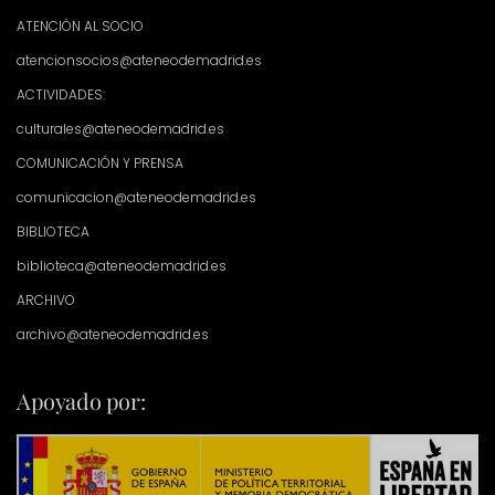
ATENCIÓN AL SOCIO
atencionsocios@ateneodemadrid.es
ACTIVIDADES:
culturales@ateneodemadrid.es
COMUNICACIÓN Y PRENSA
comunicacion@ateneodemadrid.es
BIBLIOTECA
biblioteca@ateneodemadrid.es
ARCHIVO
archivo@ateneodemadrid.es
Apoyado por: