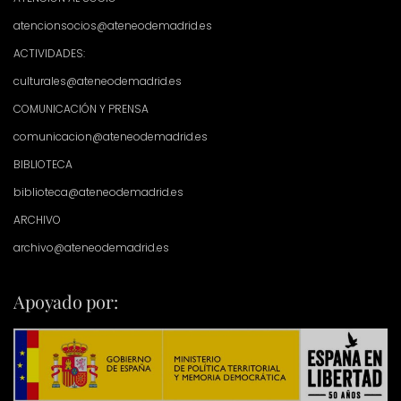
atencionsocios@ateneodemadrid.es
ACTIVIDADES:
culturales@ateneodemadrid.es
COMUNICACIÓN Y PRENSA
comunicacion@ateneodemadrid.es
BIBLIOTECA
biblioteca@ateneodemadrid.es
ARCHIVO
archivo@ateneodemadrid.es
Apoyado por: