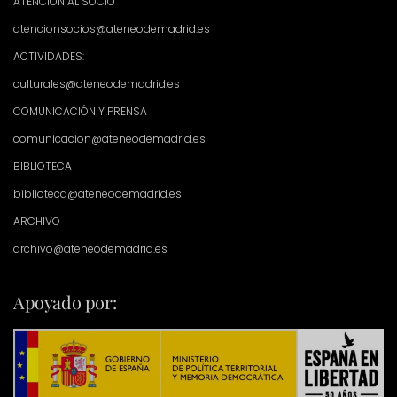
ATENCIÓN AL SOCIO
atencionsocios@ateneodemadrid.es
ACTIVIDADES:
culturales@ateneodemadrid.es
COMUNICACIÓN Y PRENSA
comunicacion@ateneodemadrid.es
BIBLIOTECA
biblioteca@ateneodemadrid.es
ARCHIVO
archivo@ateneodemadrid.es
Apoyado por: