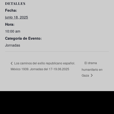
DETALLES
Fecha:
junio 18, 2025
Hora:
10:00 am
Categoría de Evento:
Jornadas
El drama
Los caminos del exilio republicano español.
México 1939. Jornadas del 17-19.06.2025
humanitario en
Gaza