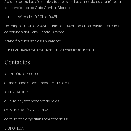
Abierto todos los días salvo festivos en los que solo se abrirá para
los conciertos de Café Central Ateneo.
Lunes - sábado : 9.00H a 0.45H
Domingo: 9.00H a 21.45H hasta las 0.45h para los asistentes a los
conciertos del Café Central Ateneo.
Atención a los socios en verano:
Lunes a jueves de 10:30-14:00H | viernes 10:30-15:00H
Contactos
ATENCIÓN AL SOCIO
atencionsocios@ateneodemadrid.es
ACTIVIDADES:
culturales@ateneodemadrid.es
COMUNICACIÓN Y PRENSA
comunicacion@ateneodemadrid.es
BIBLIOTECA