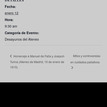
DETALLES
Fecha:
enero 12
Hora:
9:30 am
Categoría de Evento:
Desayunos del Ateneo
Mitos y controversias
Homenaje a Manuel de Falla y Joaquín
Turina (Ateneo de Madrid, 15 de enero de
en cuidados paliativos
1915)