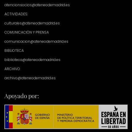
atencionsocios@ateneodemadrid.es
ACTIVIDADES:
culturales@ateneodemadrid.es
COMUNICACIÓN Y PRENSA
comunicacion@ateneodemadrid.es
BIBLIOTECA
biblioteca@ateneodemadrid.es
ARCHIVO
archivo@ateneodemadrid.es
Apoyado por: