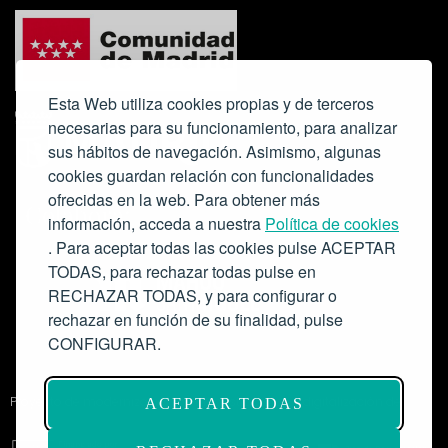
Esta Web utiliza cookies propias y de terceros
necesarias para su funcionamiento, para analizar
sus hábitos de navegación. Asimismo, algunas
cookies guardan relación con funcionalidades
ofrecidas en la web. Para obtener más
Colabora:
información, acceda a nuestra
Política de cookies
. Para aceptar todas las cookies pulse ACEPTAR
TODAS, para rechazar todas pulse en
RECHAZAR TODAS, y para configurar o
rechazar en función de su finalidad, pulse
CONFIGURAR.
Proyecto de modernización de infraestructuras y digitalización del
ACEPTAR TODAS
Salón de Actos del Ateneo de Madrid como espacio escénico-musical.
Subvención: 175.000€