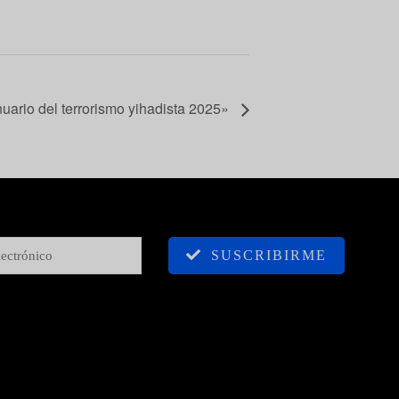
uario del terrorismo yihadista 2025»
SUSCRIBIRME