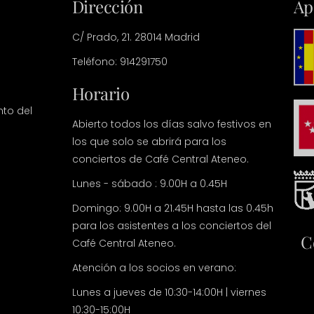
Dirección
Ap
C/ Prado, 21. 28014 Madrid
Teléfono: 914291750
Horario
nto del
Abierto todos los días salvo festivos en
los que solo se abrirá para los
conciertos de Café Central Ateneo.
Lunes - sábado : 9.00H a 0.45H
Domingo: 9.00H a 21.45H hasta las 0.45h
para los asistentes a los conciertos del
C
Café Central Ateneo.
Atención a los socios en verano:
Lunes a jueves de 10:30-14:00H | viernes
10:30-15:00H