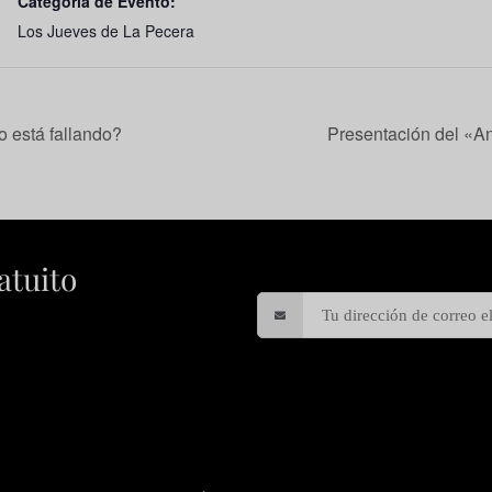
Categoría de Evento:
Los Jueves de La Pecera
o está fallando?
Presentación del «An
atuito