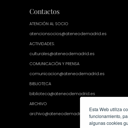
Contactos
ATENCIÓN AL SOCIO
atencionsocios@ateneodemadrid.es
ACTIVIDADES:
culturales@ateneodemadrid.es
COMUNICACIÓN Y PRENSA
comunicacion@ateneodemadrid.es
BIBLIOTECA
biblioteca@ateneodemadrid.es
ARCHIVO
Esta Web utiliza co
archivo@ateneodemadrid.es
funcionamiento, pa
algunas cookies gu