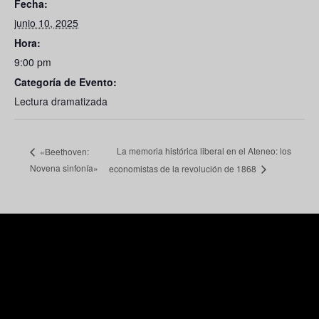
Fecha:
junio 10, 2025
Hora:
9:00 pm
Categoría de Evento:
Lectura dramatizada
La memoria histórica liberal en el Ateneo: los
«Beethoven:
Novena sinfonía»
economistas de la revolución de 1868