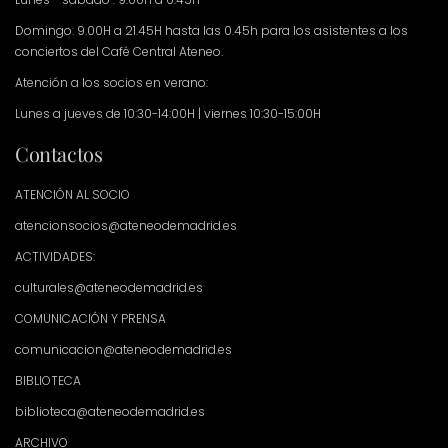
Domingo: 9.00H a 21.45H hasta las 0.45h para los asistentes a los
conciertos del Café Central Ateneo.
Atención a los socios en verano:
Lunes a jueves de 10:30-14:00H | viernes 10:30-15:00H
Contactos
ATENCIÓN AL SOCIO
atencionsocios@ateneodemadrid.es
ACTIVIDADES:
culturales@ateneodemadrid.es
COMUNICACIÓN Y PRENSA
comunicacion@ateneodemadrid.es
BIBLIOTECA
biblioteca@ateneodemadrid.es
ARCHIVO