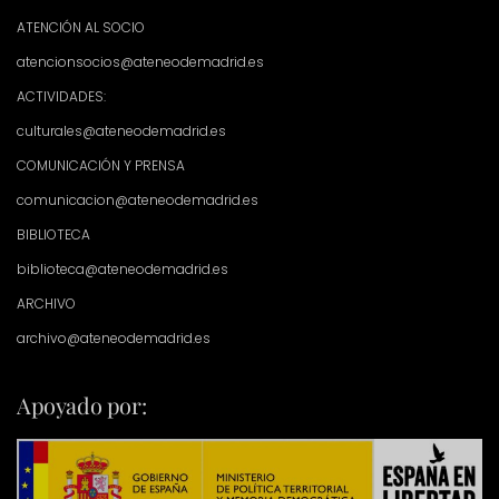
ATENCIÓN AL SOCIO
atencionsocios@ateneodemadrid.es
ACTIVIDADES:
culturales@ateneodemadrid.es
COMUNICACIÓN Y PRENSA
comunicacion@ateneodemadrid.es
BIBLIOTECA
biblioteca@ateneodemadrid.es
ARCHIVO
archivo@ateneodemadrid.es
Apoyado por: