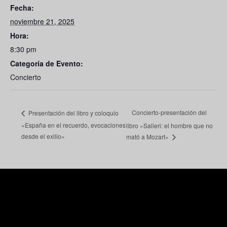
Fecha:
noviembre 21, 2025
Hora:
8:30 pm
Categoría de Evento:
Concierto
Concierto-presentación del
Presentación del libro y coloquio
«España en el recuerdo, evocaciones
libro «Salieri: el hombre que no
desde el exilio»
mató a Mozart»