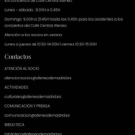
los conciertos de Café Central Ateneo.
Lunes - sábado : 9.00H a 0.45H
Domingo: 9.00H a 21.45H hasta las 0.45h para los asistentes a los
conciertos del Café Central Ateneo.
Atención a los socios en verano:
Lunes a jueves de 10:30-14:00H | viernes 10:30-15:00H
Contactos
ATENCIÓN AL SOCIO
atencionsocios@ateneodemadrid.es
ACTIVIDADES:
culturales@ateneodemadrid.es
COMUNICACIÓN Y PRENSA
comunicacion@ateneodemadrid.es
BIBLIOTECA
biblioteca@ateneodemadrid.es