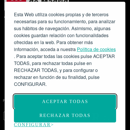
Esta Web utiliza cookies propias y de terceros
necesarias para su funcionamiento, para analizar
sus hábitos de navegación. Asimismo, algunas
cookies guardan relación con funcionalidades
ofrecidas en la web. Para obtener más
Colabora:
información, acceda a nuestra
Política de cookies
. Para aceptar todas las cookies pulse ACEPTAR
TODAS, para rechazar todas pulse en
RECHAZAR TODAS, y para configurar o
rechazar en función de su finalidad, pulse
CONFIGURAR.
Proyecto de modernización de infraestructuras y digitalización del
ACEPTAR TODAS
Salón de Actos del Ateneo de Madrid como espacio escénico-musical.
Subvención: 175.000€
RECHAZAR TODAS
CONFIGURAR