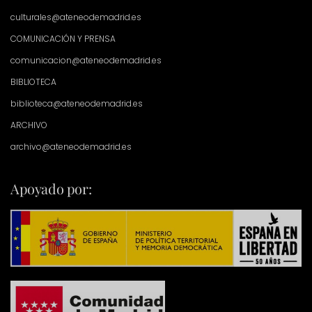
culturales@ateneodemadrid.es
COMUNICACIÓN Y PRENSA
comunicacion@ateneodemadrid.es
BIBLIOTECA
biblioteca@ateneodemadrid.es
ARCHIVO
archivo@ateneodemadrid.es
Apoyado por: