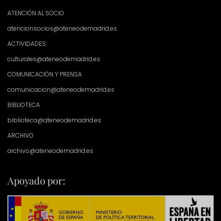
ATENCIÓN AL SOCIO
atencionsocios@ateneodemadrid.es
ACTIVIDADES:
culturales@ateneodemadrid.es
COMUNICACIÓN Y PRENSA
comunicacion@ateneodemadrid.es
BIBLIOTECA
biblioteca@ateneodemadrid.es
ARCHIVO
archivo@ateneodemadrid.es
Apoyado por: