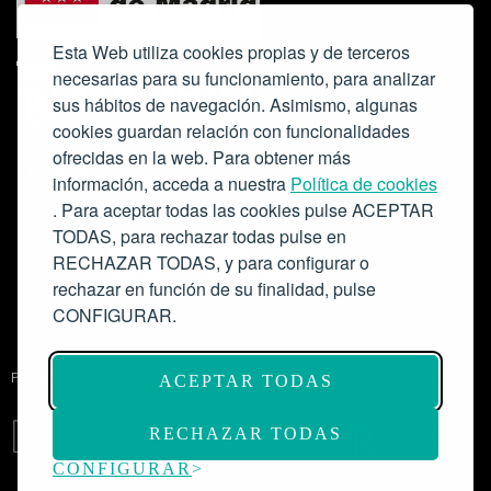
Esta Web utiliza cookies propias y de terceros
necesarias para su funcionamiento, para analizar
sus hábitos de navegación. Asimismo, algunas
cookies guardan relación con funcionalidades
ofrecidas en la web. Para obtener más
Colabora:
información, acceda a nuestra
Política de cookies
. Para aceptar todas las cookies pulse ACEPTAR
TODAS, para rechazar todas pulse en
RECHAZAR TODAS, y para configurar o
rechazar en función de su finalidad, pulse
CONFIGURAR.
Proyecto de modernización de infraestructuras y digitalización del
ACEPTAR TODAS
Salón de Actos del Ateneo de Madrid como espacio escénico-musical.
Subvención: 175.000€
RECHAZAR TODAS
CONFIGURAR