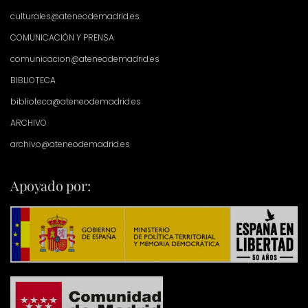
culturales@ateneodemadrid.es
COMUNICACIÓN Y PRENSA
comunicacion@ateneodemadrid.es
BIBLIOTECA
biblioteca@ateneodemadrid.es
ARCHIVO
archivo@ateneodemadrid.es
Apoyado por: