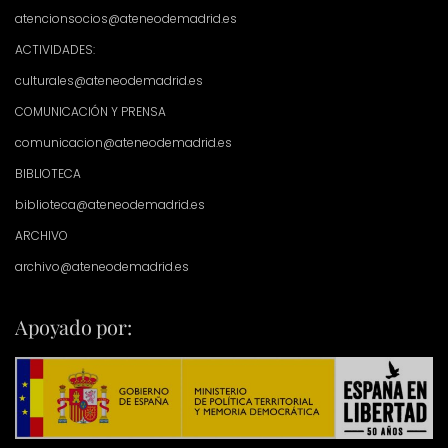
atencionsocios@ateneodemadrid.es
ACTIVIDADES:
culturales@ateneodemadrid.es
COMUNICACIÓN Y PRENSA
comunicacion@ateneodemadrid.es
BIBLIOTECA
biblioteca@ateneodemadrid.es
ARCHIVO
archivo@ateneodemadrid.es
Apoyado por: