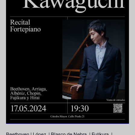
Beethoven | López | Blasco de Nebra | Fujikura |