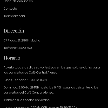
Canal de denuncias
Contacto
Transparencia
Dirección
C/ Prado, 21. 28014 Madrid
Teléfono: 914291750
Horario
Abierto todos los días salvo festivos en los que solo se abrirá para
los conciertos de Café Central Ateneo.
Lunes - sábado : 9.00H a 0.45H
Domingo: 9.00H a 21.45H hasta las 0.45h para los asistentes a los
conciertos del Café Central Ateneo.
Atención a los socios en verano:
Lunes a jueves de 10:30-14:00H | viernes 10:30-15:00H