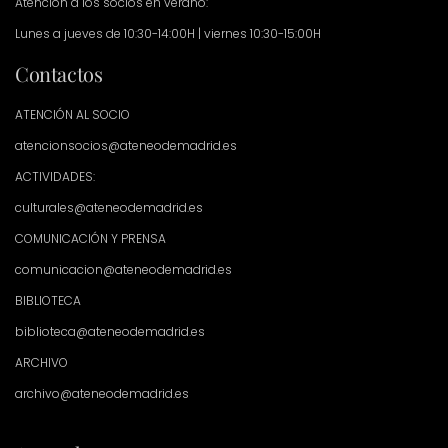
Atención a los socios en verano:
Lunes a jueves de 10:30-14:00H | viernes 10:30-15:00H
Contactos
ATENCIÓN AL SOCIO
atencionsocios@ateneodemadrid.es
ACTIVIDADES:
culturales@ateneodemadrid.es
COMUNICACIÓN Y PRENSA
comunicacion@ateneodemadrid.es
BIBLIOTECA
biblioteca@ateneodemadrid.es
ARCHIVO
archivo@ateneodemadrid.es