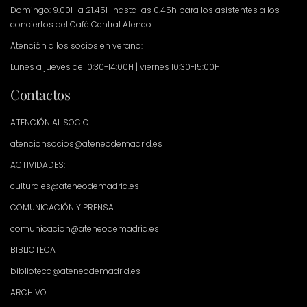
Domingo: 9.00H a 21.45H hasta las 0.45h para los asistentes a los
conciertos del Café Central Ateneo.
Atención a los socios en verano:
Lunes a jueves de 10:30-14:00H | viernes 10:30-15:00H
Contactos
ATENCIÓN AL SOCIO
atencionsocios@ateneodemadrid.es
ACTIVIDADES:
culturales@ateneodemadrid.es
COMUNICACIÓN Y PRENSA
comunicacion@ateneodemadrid.es
BIBLIOTECA
biblioteca@ateneodemadrid.es
ARCHIVO