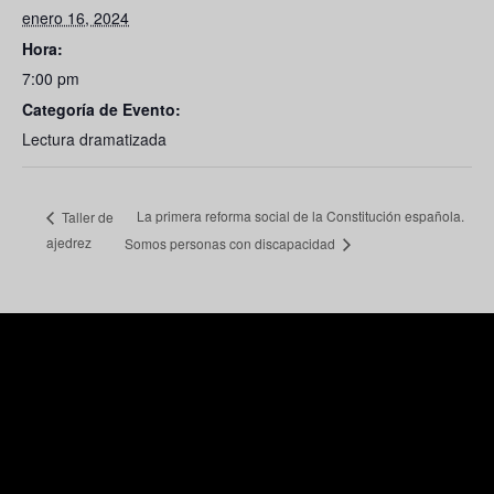
enero 16, 2024
Hora:
7:00 pm
Categoría de Evento:
Lectura dramatizada
La primera reforma social de la Constitución española.
Taller de
ajedrez
Somos personas con discapacidad