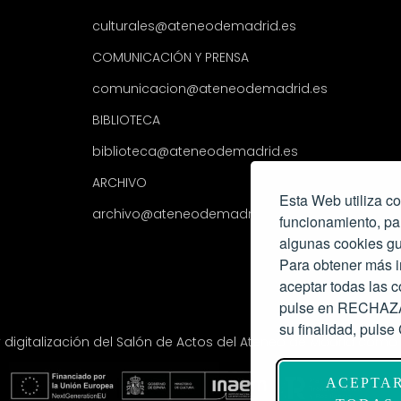
culturales@ateneodemadrid.es
COMUNICACIÓN Y PRENSA
comunicacion@ateneodemadrid.es
BIBLIOTECA
biblioteca@ateneodemadrid.es
ARCHIVO
Esta Web utiliza co
archivo@ateneodemadrid.es
funcionamiento, pa
algunas cookies gu
Para obtener más i
aceptar todas las
pulse en RECHAZAR
su finalidad, pul
y digitalización del Salón de Actos del Ateneo de Madrid com
ACEPTA