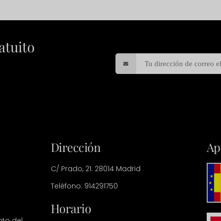
atuito
Dirección
Ap
C/ Prado, 21. 28014 Madrid
Teléfono: 914291750
Horario
nto del