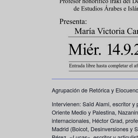
Agrupación de Retórica y Elocuenc
Intervienen:
Saïd Alami
, escritor y
Oriente Medio y Palestina,
Nazanin
internacionales,
Héctor Grad
, prof
Madrid (Boicot, Desinversiones y S
Pérez
, «
«, escritor y articul
Lucas