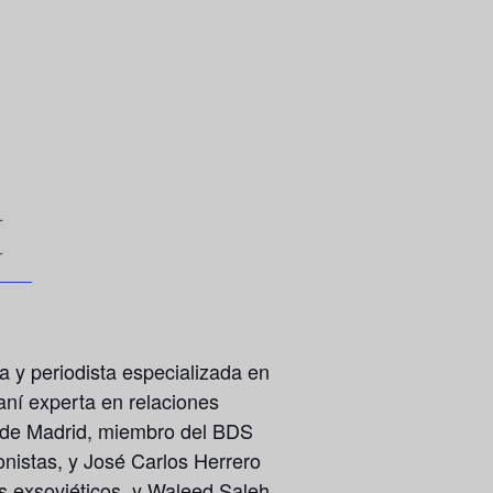
ra y periodista especializada en
iraní experta en relaciones
a de Madrid, miembro del BDS
onistas, y
José Carlos Herrero
os exsoviéticos, y
Waleed Saleh
,