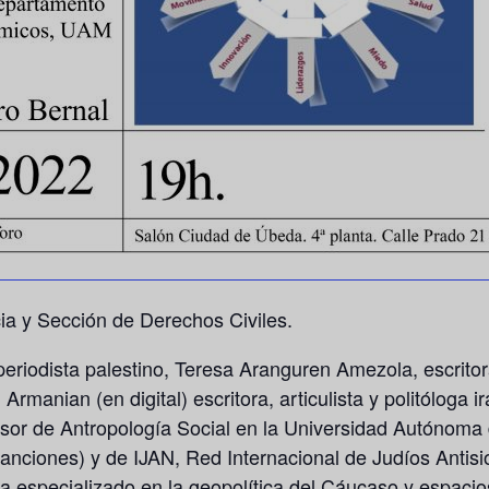
ia y Sección de Derechos Civiles.
 periodista palestino,
Teresa Aranguren Amezola
, escrito
 Armanian
(en digital) escritora, articulista y politóloga 
esor de Antropología Social en la Universidad Autónom
anciones) y de IJAN, Red Internacional de Judíos Antisi
ista especializado en la geopolítica del Cáucaso y espaci