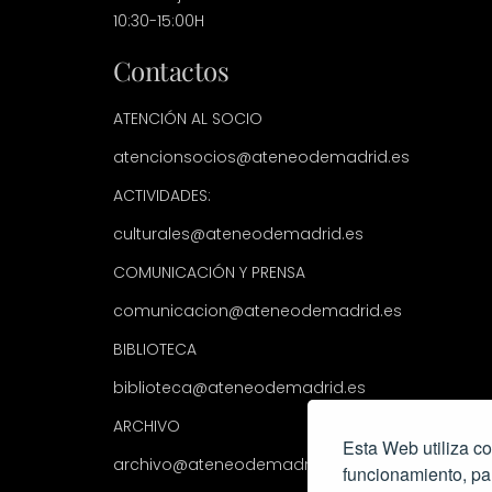
10:30-15:00H
Contactos
ATENCIÓN AL SOCIO
atencionsocios@ateneodemadrid.es
ACTIVIDADES:
culturales@ateneodemadrid.es
COMUNICACIÓN Y PRENSA
comunicacion@ateneodemadrid.es
BIBLIOTECA
biblioteca@ateneodemadrid.es
ARCHIVO
Esta Web utiliza co
archivo@ateneodemadrid.es
funcionamiento, pa