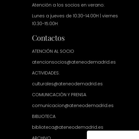
Atención a los socios en verano:
Lunes a jueves de 10:30-14:00H | viernes
10:30-15:00H
Contactos
ATENCIÓN AL SOCIO
atencionsocios@ateneodemadrid.es
ACTIVIDADES:
culturales@ateneodemadrid.es
COMUNICACIÓN Y PRENSA
comunicacion@ateneodemadrid.es
BIBLIOTECA
biblioteca@ateneodemadrid.es
ARCHIVO