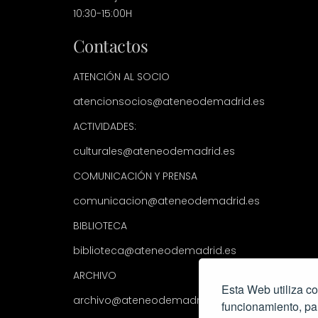
10:30-15:00H
Contactos
ATENCIÓN AL SOCIO
atencionsocios@ateneodemadrid.es
ACTIVIDADES:
culturales@ateneodemadrid.es
COMUNICACIÓN Y PRENSA
comunicacion@ateneodemadrid.es
BIBLIOTECA
biblioteca@ateneodemadrid.es
ARCHIVO
Esta Web utiliza co
archivo@ateneodemadrid.es
funcionamiento, pa