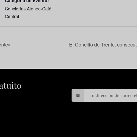
Categoría de Evento:
Conciertos Ateneo-Café
Central
ente»
El Concilio de Trento: consecue
atuito