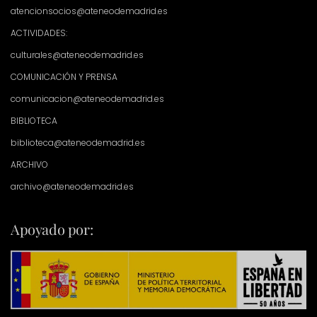
atencionsocios@ateneodemadrid.es
ACTIVIDADES:
culturales@ateneodemadrid.es
COMUNICACIÓN Y PRENSA
comunicacion@ateneodemadrid.es
BIBLIOTECA
biblioteca@ateneodemadrid.es
ARCHIVO
archivo@ateneodemadrid.es
Apoyado por: