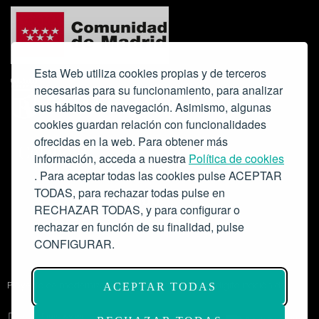
Esta Web utiliza cookies propias y de terceros
necesarias para su funcionamiento, para analizar
sus hábitos de navegación. Asimismo, algunas
cookies guardan relación con funcionalidades
ofrecidas en la web. Para obtener más
Colabora:
información, acceda a nuestra
Política de cookies
. Para aceptar todas las cookies pulse ACEPTAR
TODAS, para rechazar todas pulse en
RECHAZAR TODAS, y para configurar o
rechazar en función de su finalidad, pulse
CONFIGURAR.
Proyecto de modernización de infraestructuras y digitalización del
ACEPTAR TODAS
Salón de Actos del Ateneo de Madrid como espacio escénico-musical.
Subvención: 175.000€