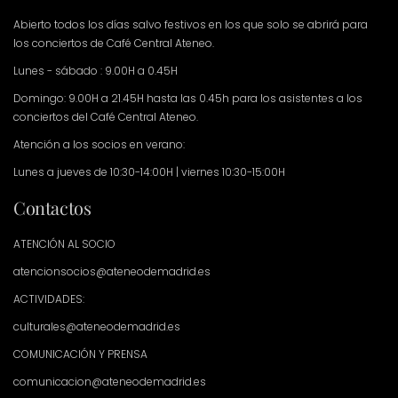
Abierto todos los días salvo festivos en los que solo se abrirá para
los conciertos de Café Central Ateneo.
Lunes - sábado : 9.00H a 0.45H
Domingo: 9.00H a 21.45H hasta las 0.45h para los asistentes a los
conciertos del Café Central Ateneo.
Atención a los socios en verano:
Lunes a jueves de 10:30-14:00H | viernes 10:30-15:00H
Contactos
ATENCIÓN AL SOCIO
atencionsocios@ateneodemadrid.es
ACTIVIDADES:
culturales@ateneodemadrid.es
COMUNICACIÓN Y PRENSA
comunicacion@ateneodemadrid.es