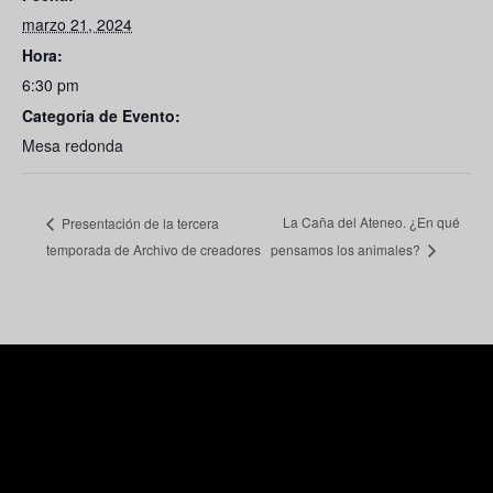
marzo 21, 2024
Hora:
6:30 pm
Categoría de Evento:
Mesa redonda
La Caña del Ateneo. ¿En qué
Presentación de la tercera
temporada de Archivo de creadores
pensamos los animales?