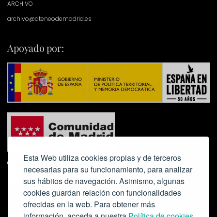
ARCHIVO
archivo@ateneodemadrid.es
Apoyado por:
Esta Web utiliza cookies propias y de terceros
necesarias para su funcionamiento, para analizar
sus hábitos de navegación. Asimismo, algunas
cookies guardan relación con funcionalidades
ofrecidas en la web. Para obtener más
Colabora:
información, acceda a nuestra
Política de cookies