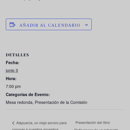
AÑADIR AL CALENDARIO
DETALLES
Fecha:
junio 3
Hora:
7:00 pm
Categorías de Evento:
Mesa redonda
,
Presentación de la Comisión
Presentación del libro
Atapuerca, un viaje sonoro para
conocer a nuestros ancestros
«Reflexiones de un internista»