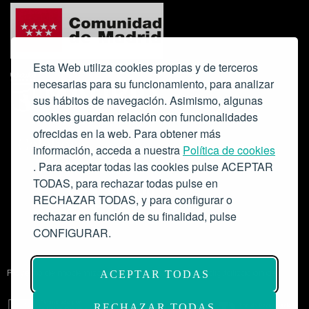
Esta Web utiliza cookies propias y de terceros
necesarias para su funcionamiento, para analizar
sus hábitos de navegación. Asimismo, algunas
cookies guardan relación con funcionalidades
ofrecidas en la web. Para obtener más
Colabora:
información, acceda a nuestra
Política de cookies
. Para aceptar todas las cookies pulse ACEPTAR
TODAS, para rechazar todas pulse en
RECHAZAR TODAS, y para configurar o
rechazar en función de su finalidad, pulse
CONFIGURAR.
Proyecto de modernización de infraestructuras y digitalización del
ACEPTAR TODAS
Salón de Actos del Ateneo de Madrid como espacio escénico-musical.
Subvención: 175.000€
RECHAZAR TODAS