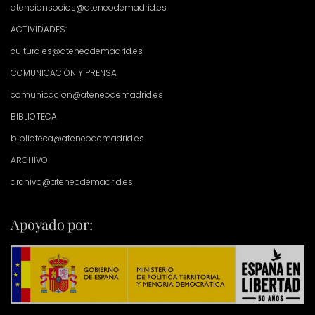
atencionsocios@ateneodemadrid.es
ACTIVIDADES:
culturales@ateneodemadrid.es
COMUNICACIÓN Y PRENSA
comunicacion@ateneodemadrid.es
BIBLIOTECA
biblioteca@ateneodemadrid.es
ARCHIVO
archivo@ateneodemadrid.es
Apoyado por: