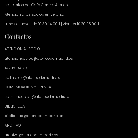
conciertos del Café Central Ateneo.
Atención a los socios en verano:
Lunes a jueves de 10:30-14:00H | viernes 10:30-15:00H
Contactos
ATENCIÓN AL SOCIO
atencionsocios@ateneodemadrid.es
ACTIVIDADES:
culturales@ateneodemadrid.es
COMUNICACIÓN Y PRENSA
comunicacion@ateneodemadrid.es
BIBLIOTECA
biblioteca@ateneodemadrid.es
ARCHIVO
archivo@ateneodemadrid.es