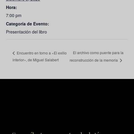
Hora:
7:00 pm
Categoría de Evento:
Presentación del libro
El archivo como puente para la
Encuentro en torno a «El exilio
interior», de Miguel Salabert
reconstrucción de la memoria