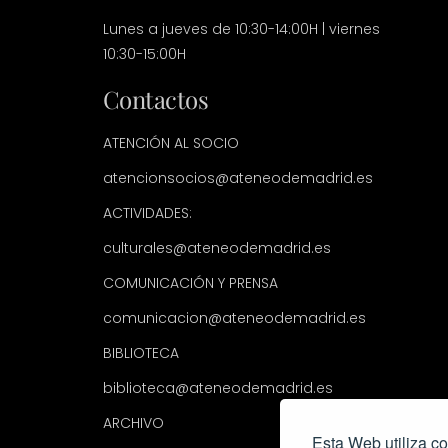
Lunes a jueves de 10:30-14:00H | viernes
10:30-15:00H
Contactos
ATENCIÓN AL SOCIO
atencionsocios@ateneodemadrid.es
ACTIVIDADES:
culturales@ateneodemadrid.es
COMUNICACIÓN Y PRENSA
comunicacion@ateneodemadrid.es
BIBLIOTECA
biblioteca@ateneodemadrid.es
ARCHIVO
Esta Web utiliza co