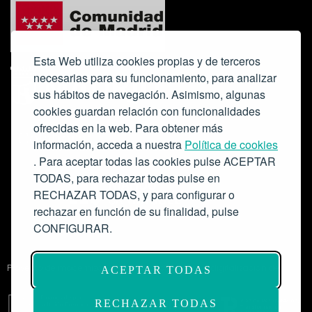
Esta Web utiliza cookies propias y de terceros
necesarias para su funcionamiento, para analizar
sus hábitos de navegación. Asimismo, algunas
cookies guardan relación con funcionalidades
ofrecidas en la web. Para obtener más
Colabora:
información, acceda a nuestra
Política de cookies
. Para aceptar todas las cookies pulse ACEPTAR
TODAS, para rechazar todas pulse en
RECHAZAR TODAS, y para configurar o
rechazar en función de su finalidad, pulse
CONFIGURAR.
Proyecto de modernización de infraestructuras y digitalización del
ACEPTAR TODAS
Salón de Actos del Ateneo de Madrid como espacio escénico-musical.
Subvención: 175.000€
RECHAZAR TODAS