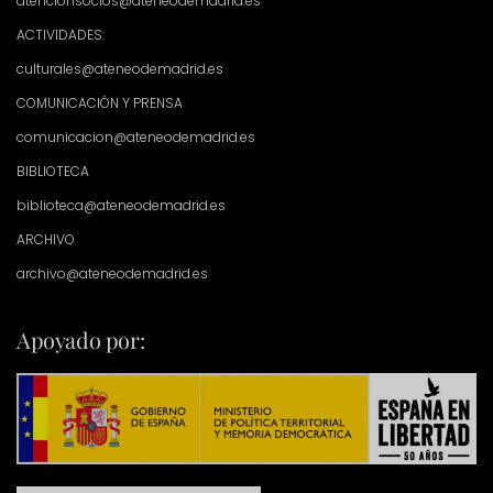
atencionsocios@ateneodemadrid.es
ACTIVIDADES:
culturales@ateneodemadrid.es
COMUNICACIÓN Y PRENSA
comunicacion@ateneodemadrid.es
BIBLIOTECA
biblioteca@ateneodemadrid.es
ARCHIVO
archivo@ateneodemadrid.es
Apoyado por: