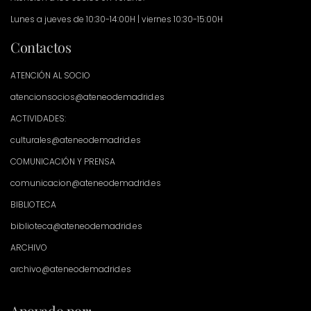
Lunes a jueves de 10:30-14:00H | viernes 10:30-15:00H
Contactos
ATENCIÓN AL SOCIO
atencionsocios@ateneodemadrid.es
ACTIVIDADES:
culturales@ateneodemadrid.es
COMUNICACIÓN Y PRENSA
comunicacion@ateneodemadrid.es
BIBLIOTECA
biblioteca@ateneodemadrid.es
ARCHIVO
archivo@ateneodemadrid.es
Apoyado por: