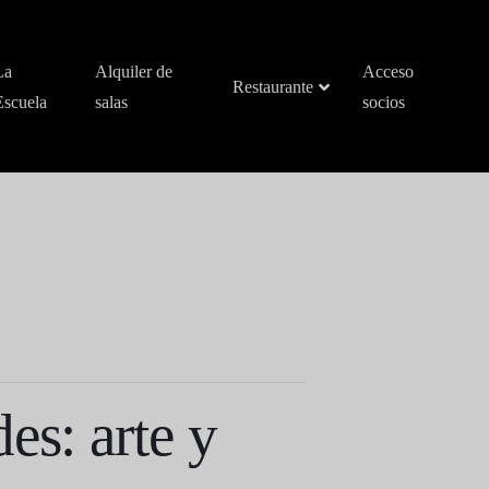
La
Alquiler de
Acceso
Restaurante
Escuela
salas
socios
es: arte y