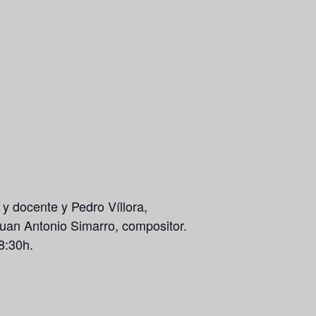
or y docente y
Pedro Víllora
,
uan Antonio Simarro
, compositor.
8:30h.