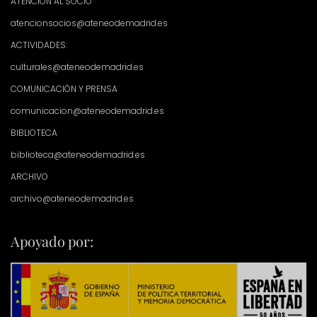
ATENCIÓN AL SOCIO
atencionsocios@ateneodemadrid.es
ACTIVIDADES:
culturales@ateneodemadrid.es
COMUNICACIÓN Y PRENSA
comunicacion@ateneodemadrid.es
BIBLIOTECA
biblioteca@ateneodemadrid.es
ARCHIVO
archivo@ateneodemadrid.es
Apoyado por: