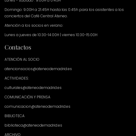
Lunes - sábado : 9.00H a 0.45H
Domingo: 9.00H a 21.45H hasta las 0.45h para los asistentes a los
conciertos del Café Central Ateneo.
Atención a los socios en verano:
Lunes a jueves de 10:30-14:00H | viernes 10:30-15:00H
Contactos
ATENCIÓN AL SOCIO
atencionsocios@ateneodemadrid.es
ACTIVIDADES:
culturales@ateneodemadrid.es
COMUNICACIÓN Y PRENSA
comunicacion@ateneodemadrid.es
BIBLIOTECA
biblioteca@ateneodemadrid.es
ARCHIVO