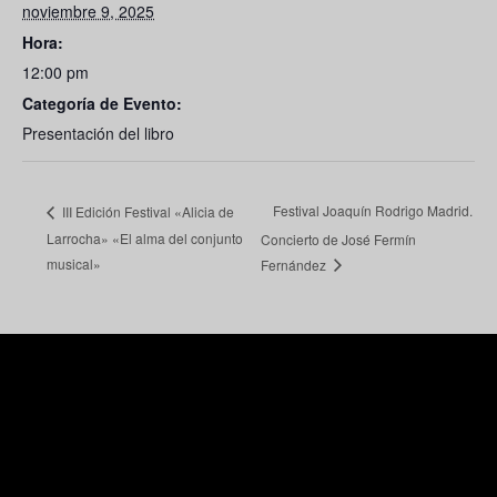
noviembre 9, 2025
Hora:
12:00 pm
Categoría de Evento:
Presentación del libro
Festival Joaquín Rodrigo Madrid.
III Edición Festival «Alicia de
Larrocha» «El alma del conjunto
Concierto de José Fermín
musical»
Fernández