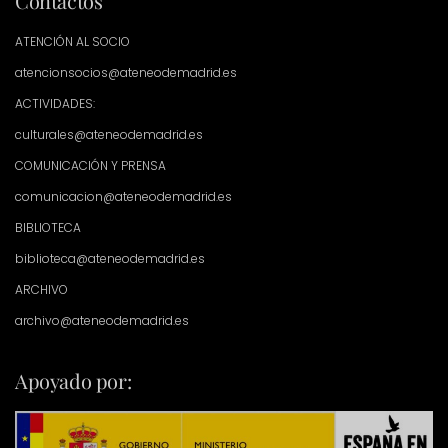
Contactos
ATENCIÓN AL SOCIO
atencionsocios@ateneodemadrid.es
ACTIVIDADES:
culturales@ateneodemadrid.es
COMUNICACIÓN Y PRENSA
comunicacion@ateneodemadrid.es
BIBLIOTECA
biblioteca@ateneodemadrid.es
ARCHIVO
archivo@ateneodemadrid.es
Apoyado por: