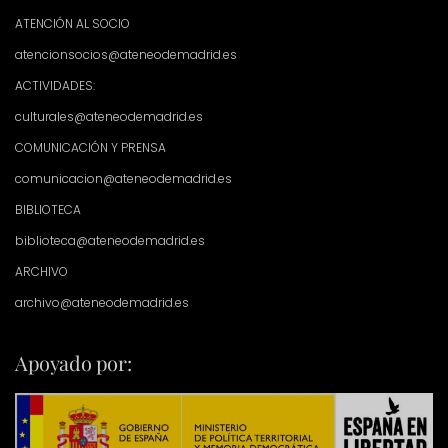
ATENCIÓN AL SOCIO
atencionsocios@ateneodemadrid.es
ACTIVIDADES:
culturales@ateneodemadrid.es
COMUNICACIÓN Y PRENSA
comunicacion@ateneodemadrid.es
BIBLIOTECA
biblioteca@ateneodemadrid.es
ARCHIVO
archivo@ateneodemadrid.es
Apoyado por: