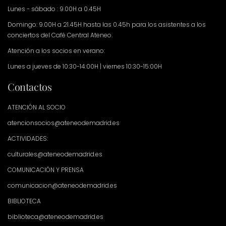
Lunes - sábado : 9.00H a 0.45H
Domingo: 9.00H a 21.45H hasta las 0.45h para los asistentes a los
conciertos del Café Central Ateneo.
Atención a los socios en verano:
Lunes a jueves de 10:30-14:00H | viernes 10:30-15:00H
Contactos
ATENCIÓN AL SOCIO
atencionsocios@ateneodemadrid.es
ACTIVIDADES:
culturales@ateneodemadrid.es
COMUNICACIÓN Y PRENSA
comunicacion@ateneodemadrid.es
BIBLIOTECA
biblioteca@ateneodemadrid.es