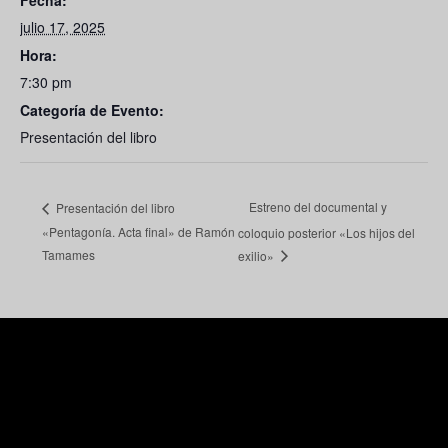
Fecha:
julio 17, 2025
Hora:
7:30 pm
Categoría de Evento:
Presentación del libro
Estreno del documental y
Presentación del libro
«Pentagonía. Acta final» de Ramón
coloquio posterior «Los hijos del
Tamames
exilio»