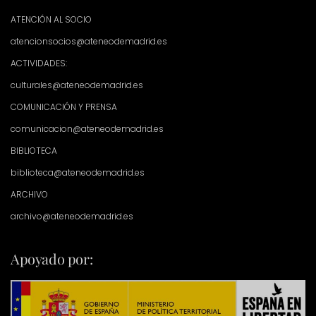
ATENCIÓN AL SOCIO
atencionsocios@ateneodemadrid.es
ACTIVIDADES:
culturales@ateneodemadrid.es
COMUNICACIÓN Y PRENSA
comunicacion@ateneodemadrid.es
BIBLIOTECA
biblioteca@ateneodemadrid.es
ARCHIVO
archivo@ateneodemadrid.es
Apoyado por: