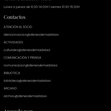
Lunes a jueves de 10:30-14:00H | viernes 10:30-15:00H
Contactos
ATENCIÓN AL SOCIO
atencionsocios@ateneodemadrid.es
ACTIVIDADES:
culturales@ateneodemadrid.es
COMUNICACIÓN Y PRENSA
comunicacion@ateneodemadrid.es
BIBLIOTECA
biblioteca@ateneodemadrid.es
ARCHIVO
archivo@ateneodemadrid.es
Apoyado por: