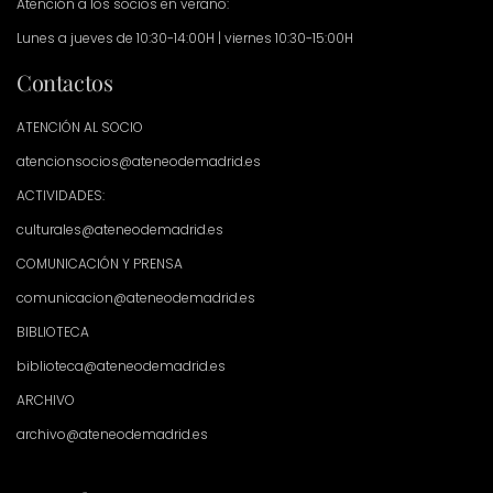
Atención a los socios en verano:
Lunes a jueves de 10:30-14:00H | viernes 10:30-15:00H
Contactos
ATENCIÓN AL SOCIO
atencionsocios@ateneodemadrid.es
ACTIVIDADES:
culturales@ateneodemadrid.es
COMUNICACIÓN Y PRENSA
comunicacion@ateneodemadrid.es
BIBLIOTECA
biblioteca@ateneodemadrid.es
ARCHIVO
archivo@ateneodemadrid.es