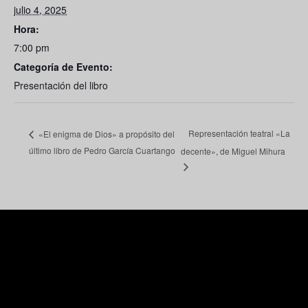
julio 4, 2025
Hora:
7:00 pm
Categoría de Evento:
Presentación del libro
Representación teatral «La
«El enigma de Dios» a propósito del
último libro de Pedro García Cuartango
decente», de Miguel Mihura