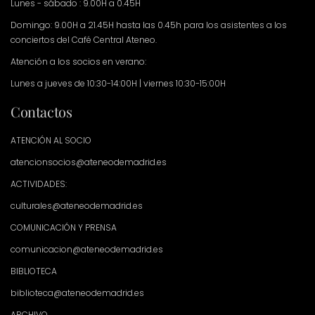
Lunes - sábado : 9.00H a 0.45H
Domingo: 9.00H a 21.45H hasta las 0.45h para los asistentes a los
conciertos del Café Central Ateneo.
Atención a los socios en verano:
Lunes a jueves de 10:30-14:00H | viernes 10:30-15:00H
Contactos
ATENCIÓN AL SOCIO
atencionsocios@ateneodemadrid.es
ACTIVIDADES:
culturales@ateneodemadrid.es
COMUNICACIÓN Y PRENSA
comunicacion@ateneodemadrid.es
BIBLIOTECA
biblioteca@ateneodemadrid.es
ARCHIVO