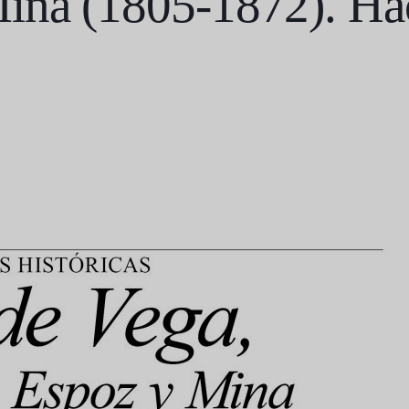
ina (1805-1872). Hac