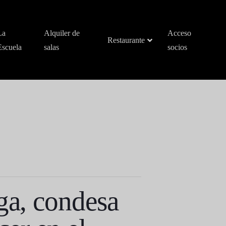
La
Alquiler de
Acceso
Restaurante
Escuela
salas
socios
ga, condesa