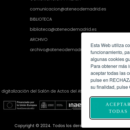
comunicacion@ateneodemadrid.es
BIBLIOTECA
biblioteca@ateneodemadrid.es
ARCHIVO
Esta Web utiliza co
archivo@ateneodemadrid.es
funcionamiento, pa
algunas cookies gu
Para obtener más i
aceptar todas las
pulse en RECHAZAR
su finalidad, pul
y digitalización del Salón de Actos del Ateneo de Madrid com
ACEPTA
TODAS
Copyright © 2024. Todos los derechos reservados