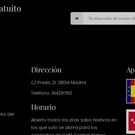
atuito
Dirección
Ap
C/ Prado, 21. 28014 Madrid
Teléfono: 914291750
Horario
nto del
Abierto todos los días salvo festivos en
los que solo se abrirá para los