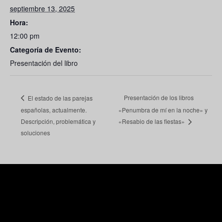
septiembre 13, 2025
Hora:
12:00 pm
Categoría de Evento:
Presentación del libro
Presentación de los libros
El estado de las parejas
españolas, actualmente.
«Penumbra de mí en la noche» y
Descripción, problemática y
«Resabio de las fiestas»
soluciones