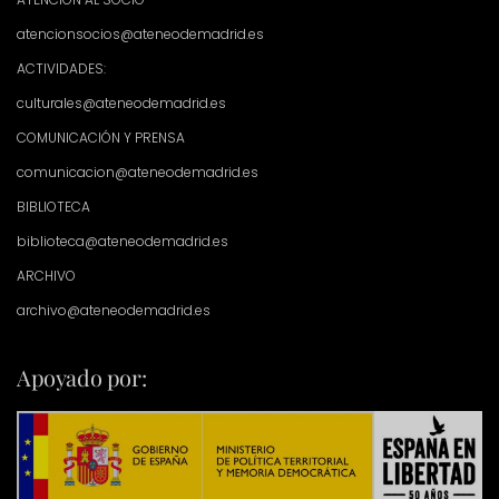
atencionsocios@ateneodemadrid.es
ACTIVIDADES:
culturales@ateneodemadrid.es
COMUNICACIÓN Y PRENSA
comunicacion@ateneodemadrid.es
BIBLIOTECA
biblioteca@ateneodemadrid.es
ARCHIVO
archivo@ateneodemadrid.es
Apoyado por: