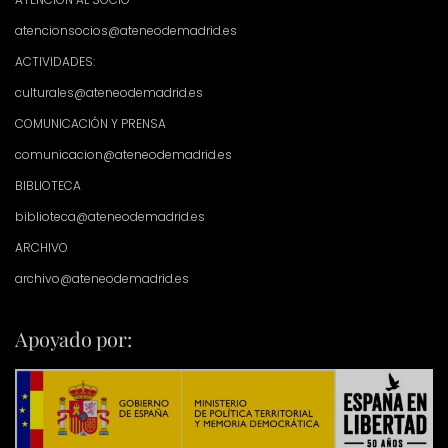
atencionsocios@ateneodemadrid.es
ACTIVIDADES:
culturales@ateneodemadrid.es
COMUNICACIÓN Y PRENSA
comunicacion@ateneodemadrid.es
BIBLIOTECA
biblioteca@ateneodemadrid.es
ARCHIVO
archivo@ateneodemadrid.es
Apoyado por: