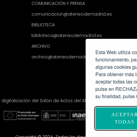
COMUNICACIÓN Y PRENSA
comunicacion@ateneodemadrid.es
BIBLIOTECA
biblioteca@ateneodemadrid.es
ARCHIVO
Esta Web utiliza co
archivo@ateneodemadrid.es
funcionamiento, pa
algunas cookies gu
Para obtener más i
aceptar todas las
pulse en RECHAZAR
su finalidad, pul
y digitalización del Salón de Actos del Ateneo de Madrid com
ACEPTA
TODAS