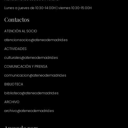
Lunes a jueves de 10:30-14:00H | viernes 10:30-15:00H
Contactos
ATENCIÓN AL SOCIO
atencionsocios@ateneodemadrid.es
ACTIVIDADES:
culturales@ateneodemadrid.es
COMUNICACIÓN Y PRENSA
comunicacion@ateneodemadrid.es
BIBLIOTECA
biblioteca@ateneodemadrid.es
ARCHIVO
archivo@ateneodemadrid.es
Apoyado por: