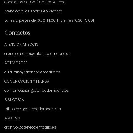
conciertos del Café Central Ateneo.
Atención a los socios en verano:
Lunes a jueves de 10:30-14:00H | viernes 10:30-15:00H
Contactos
ATENCIÓN AL SOCIO
atencionsocios@ateneodemadrid.es
ACTIVIDADES:
culturales@ateneodemadrid.es
COMUNICACIÓN Y PRENSA
comunicacion@ateneodemadrid.es
BIBLIOTECA
biblioteca@ateneodemadrid.es
ARCHIVO
archivo@ateneodemadrid.es